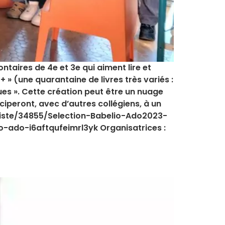
ontaires de 4e et 3e qui aiment lire et
+ » (une quarantaine de livres très variés :
es ». Cette création peut être un nuage
ciperont, avec d’autres collégiens, à un
m/liste/34855/Selection-Babelio-Ado2023-
o-ado-i6aftqufeimrl3yk Organisatrices :