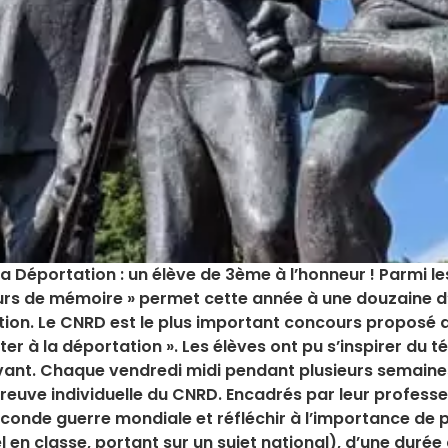
la Déportation : un élève de 3ème à l’honneur ! Parmi l
seurs de mémoire » permet cette année à une douzaine 
ation. Le CNRD est le plus important concours proposé a
ter à la déportation ». Les élèves ont pu s’inspirer du t
nt. Chaque vendredi midi pendant plusieurs semaines
reuve individuelle du CNRD. Encadrés par leur professeu
conde guerre mondiale et réfléchir à l’importance de 
l en classe, portant sur un sujet national), d’une durée