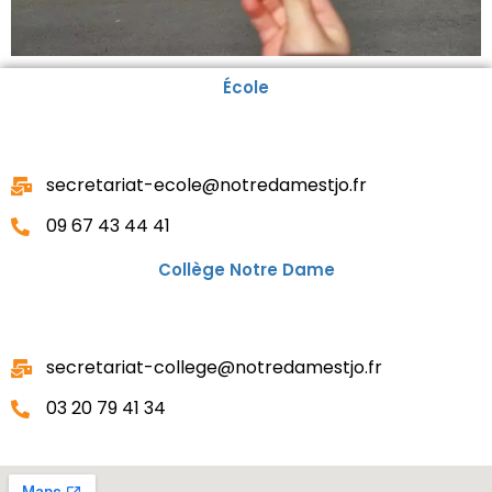
École
secretariat-ecole@notredamestjo.fr
09 67 43 44 41
Collège Notre Dame
secretariat-college@notredamestjo.fr
03 20 79 41 34